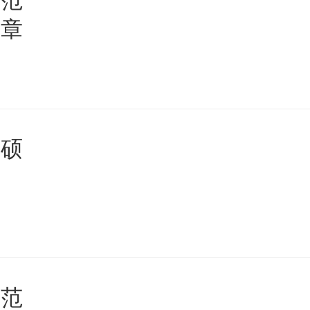
师范
简章
读硕
师范