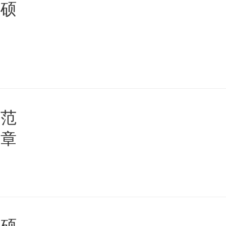
读硕
师范
简章